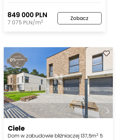
849 000 PLN
Zobacz
2
7 075 PLN/m
Ciele
Dom w zabudowie bliźniaczej 137,5m
5
2