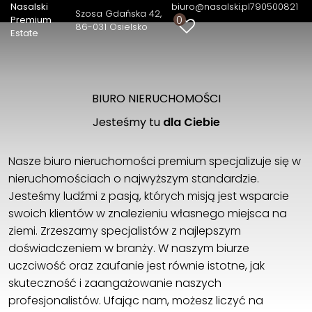
Nasalski
biuro@nasalski.pl
790500821
Szosa Gdańska 42
0
Premium
86-031 Osielsko
Estate
BIURO NIERUCHOMOŚCI
Jesteśmy tu
dla Ciebie
Rynek pierwotny
Nasze biuro nieruchomości premium specjalizuje się w
nieruchomościach o najwyższym standardzie.
Rynek wtórny
Jesteśmy ludźmi z pasją, których misją jest wsparcie
swoich klientów w znalezieniu własnego miejsca na
ziemi. Zrzeszamy specjalistów z najlepszym
doświadczeniem w branży. W naszym biurze
uczciwość oraz zaufanie jest równie istotne, jak
skuteczność i zaangażowanie naszych
profesjonalistów. Ufając nam, możesz liczyć na