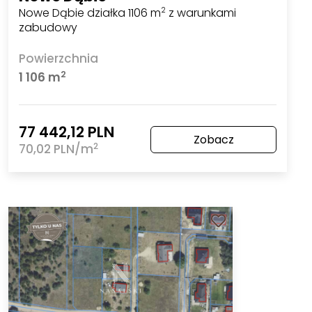
Nowe Dąbie działka 1106 m
z warunkami
2
zabudowy
Powierzchnia
2
1 106 m
77 442,12 PLN
Zobacz
2
70,02 PLN/m