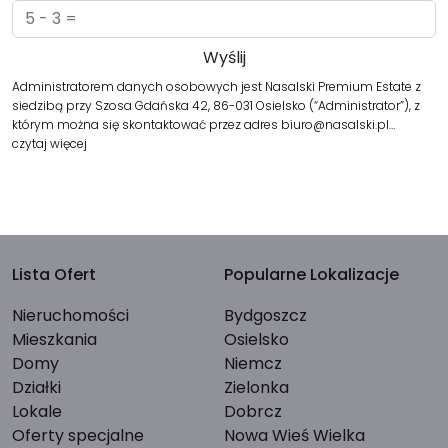
Administratorem danych osobowych jest Nasalski Premium Estate z
siedzibą przy Szosa Gdańska 42, 86-031 Osielsko (“Administrator”), z
którym można się skontaktować przez adres biuro@nasalski.pl…
czytaj więcej
Lista Ofert
Popularne Lokalizacje
Nieruchomości
Bydgoszcz
Mieszkania
Osielsko
Domy
Niemcz
Działki
Zielonka
Lokale
Dobrcz
Oferty specjalne
Nowa Wieś Wielka