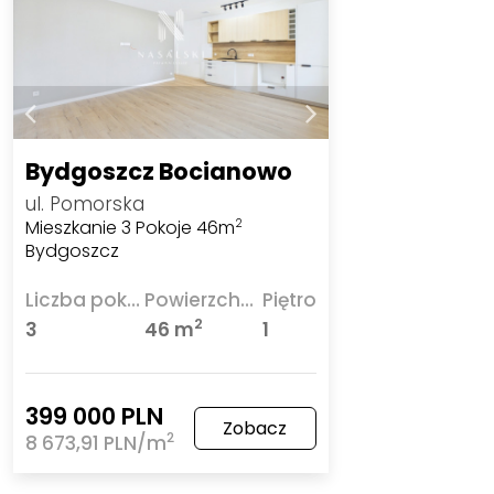
Bydgoszcz Bocianowo
ul. Pomorska
Mieszkanie 3 Pokoje 46m
2
Bydgoszcz
Liczba pokoi
Powierzchnia
Piętro
2
3
46 m
1
399 000 PLN
Zobacz
2
8 673,91 PLN/m