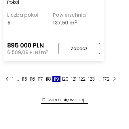
Pokoi
Liczba pokoi
Powierzchnia
2
5
137,50 m
895 000 PLN
Zobacz
2
6 509,09 PLN/m
1
...
115
116
117
118
119
120
121
122
123
...
172
Dowiedz się więcej…