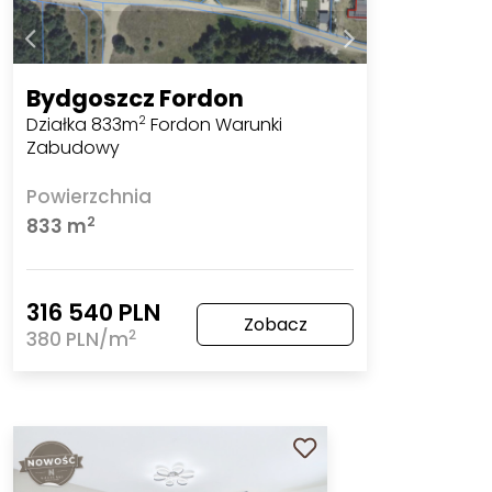
Bydgoszcz Fordon
Działka 833m
Fordon Warunki
2
Zabudowy
Powierzchnia
2
833 m
316 540 PLN
Zobacz
2
380 PLN/m