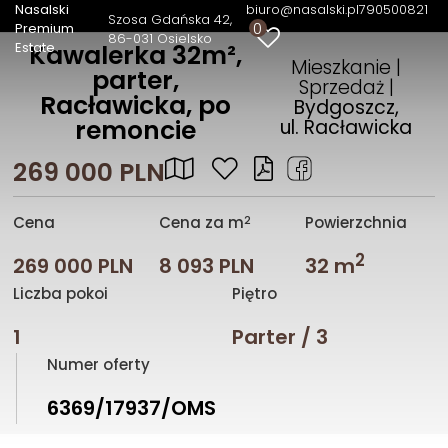
Nasalski
biuro@nasalski.pl
790500821
Szosa Gdańska 42
0
Premium
86-031 Osielsko
Estate
Kawalerka 32m²,
Mieszkanie |
parter,
Sprzedaż |
Racławicka, po
Bydgoszcz,
remoncie
ul. Racławicka
269 000 PLN
2
Cena
Cena za m
Powierzchnia
2
269 000 PLN
8 093 PLN
32 m
Liczba pokoi
Piętro
1
Parter / 3
Numer oferty
6369/17937/OMS