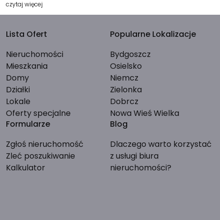
czytaj więcej
Lista Ofert
Popularne Lokalizacje
Nieruchomości
Bydgoszcz
Mieszkania
Osielsko
Domy
Niemcz
Działki
Zielonka
Lokale
Dobrcz
Oferty specjalne
Nowa Wieś Wielka
Formularze
Blog
Zgłoś nieruchomość
Dlaczego warto korzystać
Zleć poszukiwanie
z usługi biura
Kalkulator
nieruchomości?