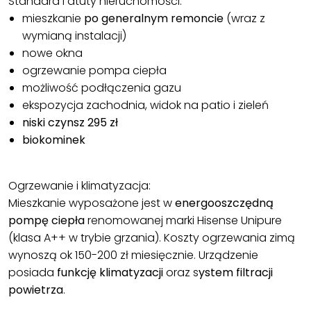
Standard i atuty nieruchomości:
mieszkanie
po generalnym remoncie
(wraz z
wymianą instalacji)
nowe okna
ogrzewanie pompa ciepła
możliwość podłączenia gazu
ekspozycja zachodnia, widok na patio i zieleń
niski czynsz 295 zł
biokominek
Ogrzewanie i klimatyzacja:
Mieszkanie wyposażone jest w
energooszczędną
pompę ciepła
renomowanej marki Hisense Unipure
(klasa A++ w trybie grzania). Koszty ogrzewania zimą
wynoszą ok 150-200 zł miesięcznie. Urządzenie
posiada
funkcję klimatyzacji
oraz s
ystem filtracji
powietrza
.