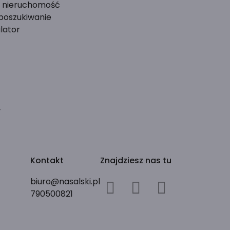
ś nieruchomość
 poszukiwanie
lator
y
Kontakt
Znajdziesz nas tu
biuro@nasalski.pl
790500821