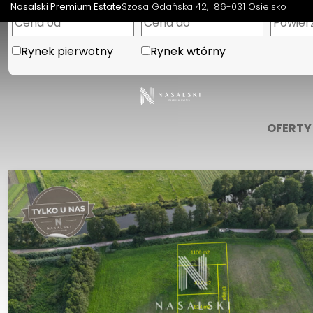
Nasalski Premium Estate
Szosa Gdańska 42
86-031 Osielsko
Rynek pierwotny
Rynek wtórny
OFERTY