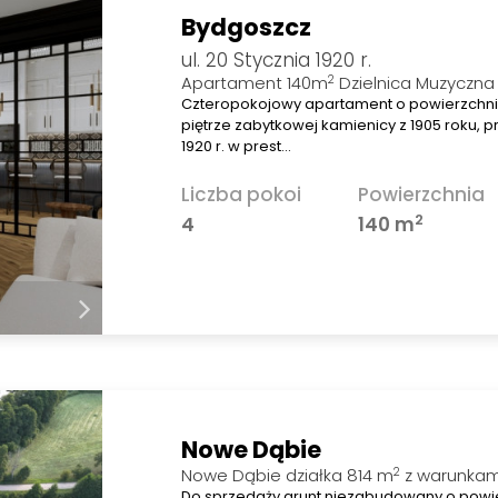
Bydgoszcz
ul. 20 Stycznia 1920 r.
2
Apartament 140m
Dzielnica Muzyczna
Czteropokojowy apartament o powierzchni 1
piętrze zabytkowej kamienicy z 1905 roku, pr
1920 r. w prest…
Liczba pokoi
Powierzchnia
2
4
140 m
Nowe Dąbie
2
Nowe Dąbie działka 814 m
z warunkam
Do sprzedaży grunt niezabudowany o powier