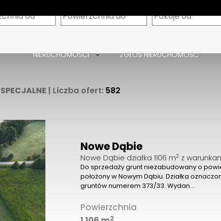
m
NIERUCHOMOŚCI
ZGŁOŚ NIERUCHOMOŚĆ
 SPECJALNE
| Liczba ofert:
582
Nowe Dąbie
2
Nowe Dąbie działka 1106 m
z warunka
Do sprzedaży grunt niezabudowany o powier
położony w Nowym Dąbiu. Działka oznaczon
gruntów numerem 373/33. Wydan…
Powierzchnia
2
1 106 m