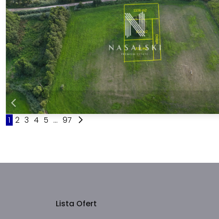
1
2
3
4
5
...
97
Lista Ofert