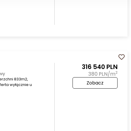
316 540 PLN
2
owy
380 PLN/m
erzchni 833m2,
Zobacz
ferta wyłącznie u