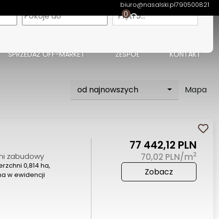
biuro@nasalski.pl
790500821
apa
0
Piętro…
SPRZEDAŻ OFF-MARKET
ZESPÓŁ
KONTAKT
od najnowszych
Mapa
77 442,12 PLN
2
mi zabudowy
70,02 PLN/m
zchni 0,814 ha,
Zobacz
a w ewidencji