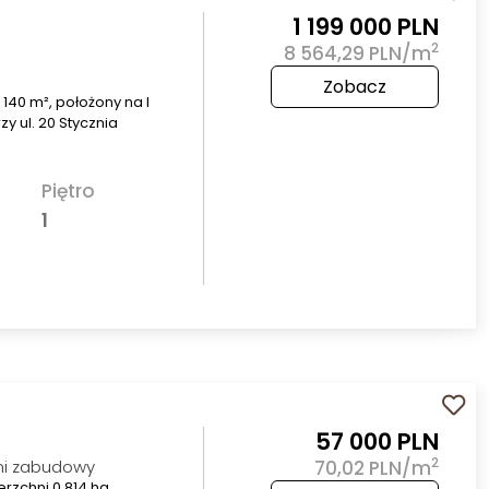
1 199 000 PLN
2
8 564,29 PLN/m
Zobacz
40 m², położony na I
zy ul. 20 Stycznia
Piętro
1
57 000 PLN
2
i zabudowy
70,02 PLN/m
zchni 0,814 ha,