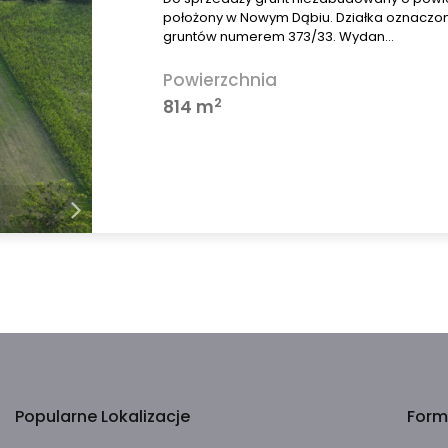
położony w Nowym Dąbiu. Działka oznaczon
gruntów numerem 373/33. Wydan…
Powierzchnia
2
814 m
Popularne Lokalizacje
Form