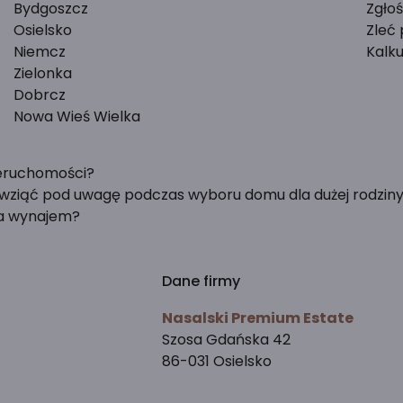
Bydgoszcz
Zgło
Osielsko
Zleć
Niemcz
Kalku
Zielonka
Dobrcz
Nowa Wieś Wielka
ieruchomości?
y wziąć pod uwagę podczas wyboru domu dla dużej rodzin
na wynajem?
Dane firmy
Nasalski Premium Estate
Szosa Gdańska 42
86-031 Osielsko