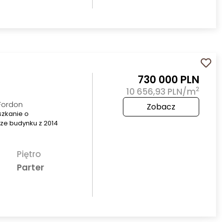
730 000 PLN
2
10 656,93 PLN/m
 Fordon
Zobacz
szkanie o
rze budynku z 2014
Piętro
Parter