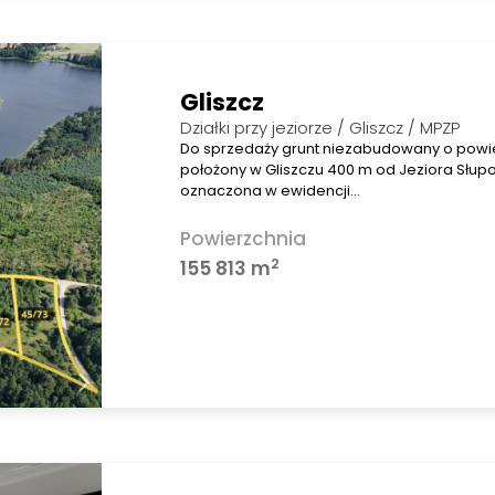
Gliszcz
Działki przy jeziorze / Gliszcz / MPZP
Do sprzedaży grunt niezabudowany o powier
położony w Gliszczu 400 m od Jeziora Słup
oznaczona w ewidencji…
Powierzchnia
2
155 813 m