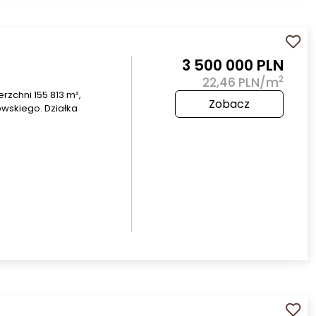
3 500 000 PLN
2
22,46 PLN/m
zchni 155 813 m²,
Zobacz
owskiego. Działka