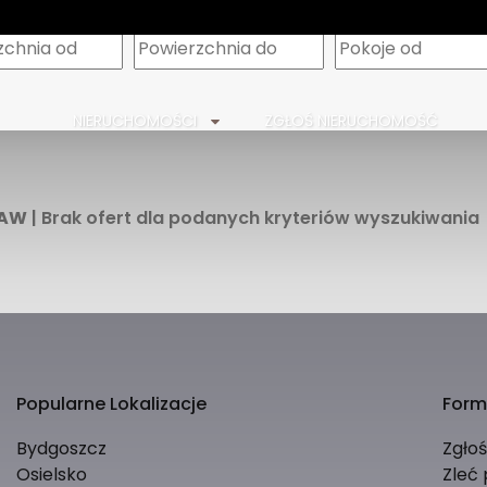
m
NIERUCHOMOŚCI
ZGŁOŚ NIERUCHOMOŚĆ
AW
| Brak ofert dla podanych kryteriów wyszukiwania
Popularne Lokalizacje
Form
Bydgoszcz
Zgło
Osielsko
Zleć