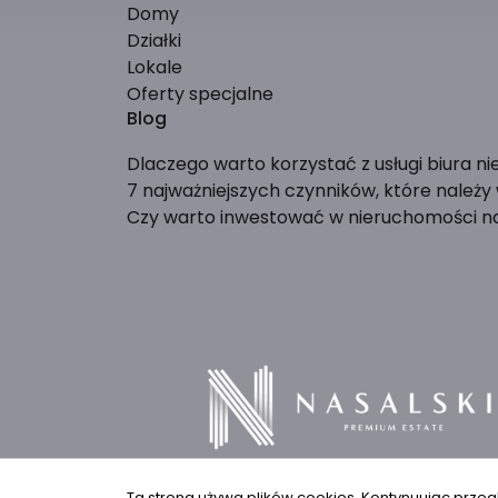
Domy
Działki
Lokale
Oferty specjalne
Blog
Dlaczego warto korzystać z usługi biura n
7 najważniejszych czynników, które należ
Czy warto inwestować w nieruchomości 
Ta strona używa plików cookies. Kontynuując przeg