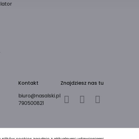
lator
y
Kontakt
Znajdziesz nas tu
biuro@nasalski.pl
790500821
s plików cookies zgodnie z aktualnymi ustawieniami