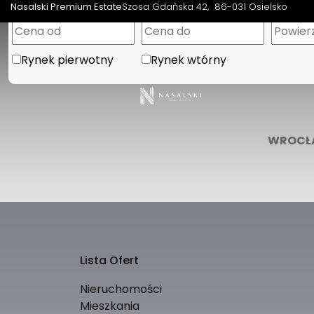
Nasalski Premium Estate
Szosa Gdańska 42
86-031 Osielsko
Rynek pierwotny
Rynek wtórny
WROCŁ
Lista Ofert
Nieruchomości
Mieszkania