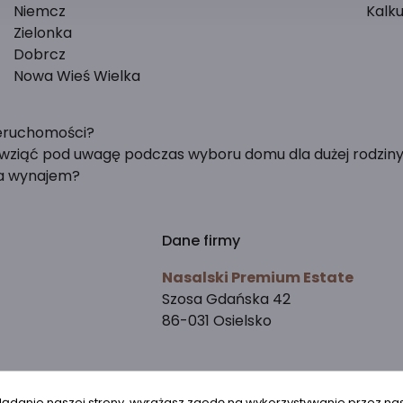
Niemcz
Kalku
Zielonka
Dobrcz
Nowa Wieś Wielka
ieruchomości?
y wziąć pod uwagę podczas wyboru domu dla dużej rodzin
na wynajem?
Dane firmy
Nasalski Premium Estate
Szosa Gdańska 42
86-031 Osielsko
lądanie naszej strony, wyrażasz zgodę na wykorzystywanie przez na