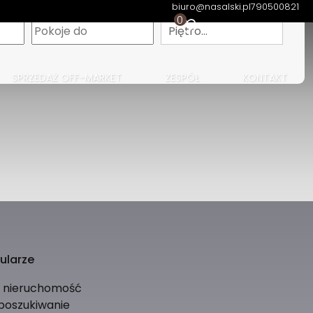
biuro@nasalski.pl
790500821
0
apa
Piętro…
SPRZEDAŻ OFF-MARKET
ZESPÓŁ
KONTAKT
ularze
ś nieruchomość
 poszukiwanie